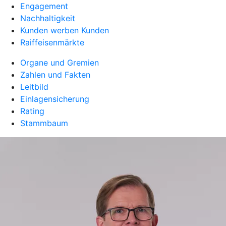
Engagement
Nachhaltigkeit
Kunden werben Kunden
Raiffeisenmärkte
Organe und Gremien
Zahlen und Fakten
Leitbild
Einlagensicherung
Rating
Stammbaum