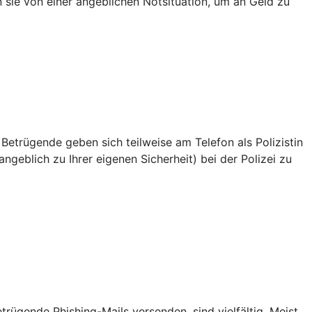
en sie von einer angeblichen Notsituation, um an Geld zu
 Betrügende geben sich teilweise am Telefon als Polizistin
ngeblich zu Ihrer eigenen Sicherheit) bei der Polizei zu
ügende Phishing-Mails versenden, sind vielfältig. Meist