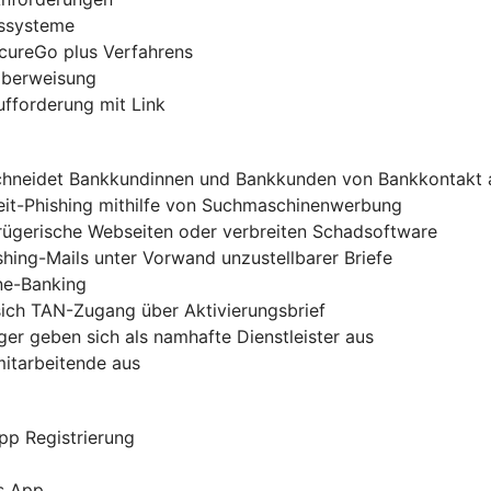
gssysteme
ecureGo plus Verfahrens
-Überweisung
ufforderung mit Link
chneidet Bankkundinnen und Bankkunden von Bankkontakt 
zeit-Phishing mithilfe von Suchmaschinenwerbung
trügerische Webseiten oder verbreiten Schadsoftware
shing-Mails unter Vorwand unzustellbarer Briefe
ine-Banking
sich TAN-Zugang über Aktivierungsbrief
er geben sich als namhafte Dienstleister aus
mitarbeitende aus
pp Registrierung
s App