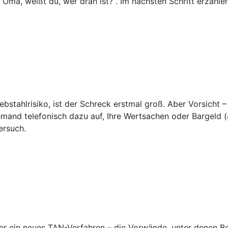
o Oma, weißt du, wer dran ist?“. Im nächsten Schritt erzähl
ebstahlrisiko, ist der Schreck erstmal groß. Aber Vorsicht –
emand telefonisch dazu auf, Ihre Wertsachen oder Bargeld (a
ersuch.
 ein neues TAN-Verfahren – die Vorwände, unter denen Betr