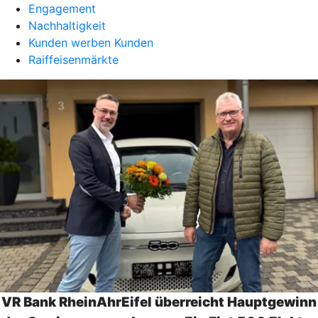
Engagement
Nachhaltigkeit
Kunden werben Kunden
Raiffeisenmärkte
VR Bank RheinAhrEifel überreicht Hauptgewinn