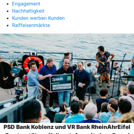
Engagement
Nachhaltigkeit
Kunden werben Kunden
Raiffeisenmärkte
PSD Bank Koblenz und VR Bank RheinAhrEifel