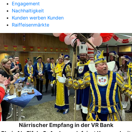
Engagement
Nachhaltigkeit
Kunden werben Kunden
Raiffeisenmärkte
Närrischer Empfang in der VR Bank