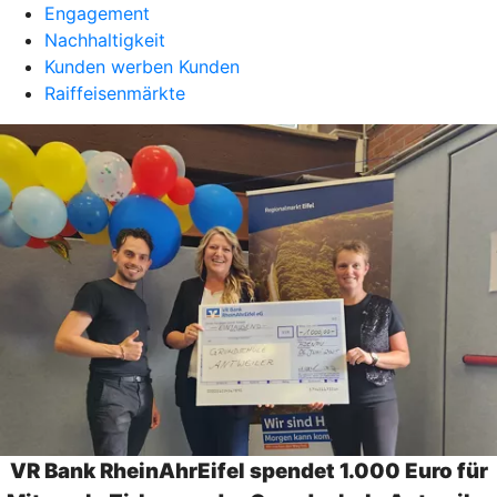
Engagement
Nachhaltigkeit
Kunden werben Kunden
Raiffeisenmärkte
VR Bank RheinAhrEifel spendet 1.000 Euro für