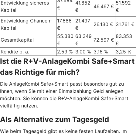
37.694
Entwicklung sicheres
41.852
51.592
46.467 €
€
Kapital
€
€
Entwicklung Chancen-
17.686
21.497
26.130 €
31.761 €
Kapital
€
€
55.380
63.349
83.353
Gesamtkapital
72.597 €
€
€
€
Rendite p. a.
2,59 %
3,00 %
3,16 %
3,25 %
Ist die R+V-AnlageKombi Safe+Smart
das Richtige für mich?
Die AnlageKombi Safe+Smart passt besonders gut zu
Ihnen, wenn Sie mit einer Einmalzahlung Geld anlegen
möchten. Sie können die R+V-AnlageKombi Safe+Smart
vielfältig nutzen.
Als Alternative zum Tagesgeld
Wie beim Tagesgeld gibt es keine festen Laufzeiten. Im