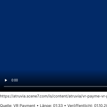
https://atruvia.scene7.com/is/content/atruvia/vr-payme-
Quelle: VR Payment • Länge: 01:33 • Veröffentlicht: 01.10.