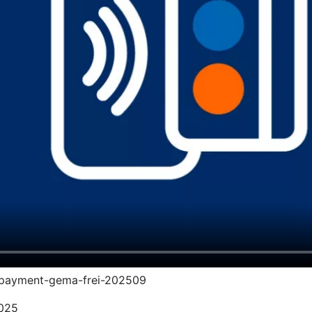
vr-payment-gema-frei-202509
2025